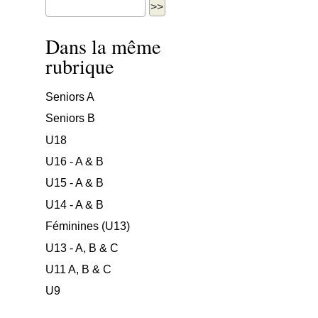
Dans la même
rubrique
Seniors A
Seniors B
U18
U16 - A & B
U15 - A & B
U14 - A & B
Féminines (U13)
U13 - A, B & C
U11 A, B & C
U9