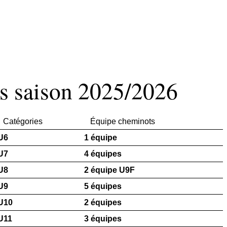
s saison 2025/2026
Catégories
Équipe cheminots
U6
1 équipe
U7
4 équipes
U8
2 équipe U9F
U9
5 équipes
U10
2 équipes
U11
3 équipes