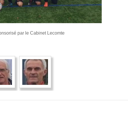
ponsorisé par le Cabinet Lecomte