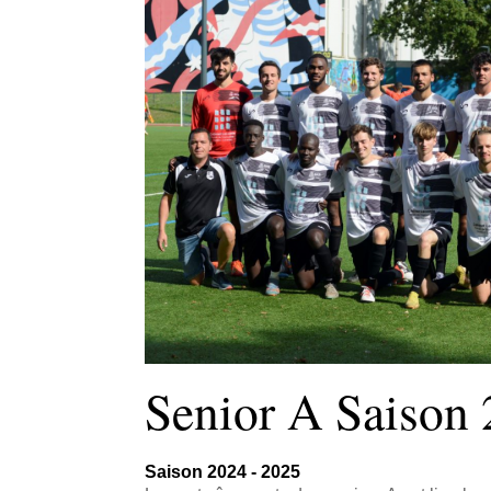
Senior A Saison 
Saison 2024 - 2025