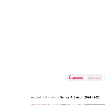
Équipes
Le club
Accueil
>
Portfolio
>
Senior A Saison 2024 - 2025