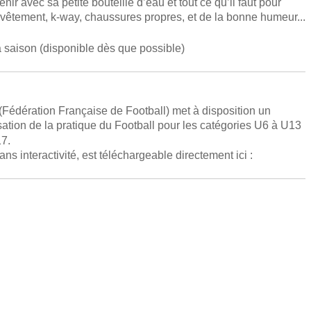
 avec sa petite bouteille d’eau et tout ce qu’il faut pour
urvêtement, k-way, chaussures propres, et de la bonne humeur...
a saison (disponible dès que possible)
(Fédération Française de Football) met à disposition un
tion de la pratique du Football pour les catégories U6 à U13
17.
s interactivité, est téléchargeable directement ici :