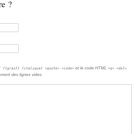
re ?
et le code HTML
] {{gras}} {italique} <quote> <code>
<q> <del>
ement des lignes vides.